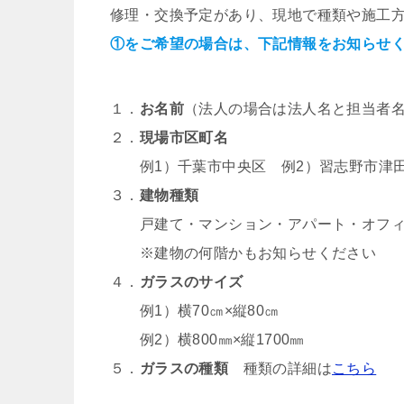
修理・交換予定があり、現地で種類や施工
①をご希望の場合は、下記情報をお知らせ
１．
お名前
（法人の場合は法人名と担当者
２．
現場市区町名
例1）千葉市中央区 例2）習志野市津
３．
建物種類
戸建て・マンション・アパート・オフィ
※建物の何階かもお知らせください
４．
ガラスのサイズ
例1）横70㎝×縦80㎝
例2）横800㎜×縦1700㎜
５．
ガラスの種類
種類の詳細は
こちら