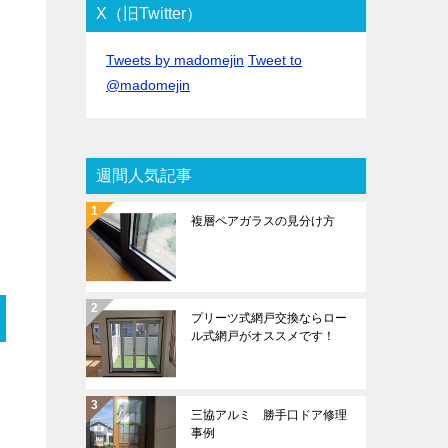
X（旧Twitter）
Tweets by madomejin
Tweet to
@madomejin
週間人気記事
複層ペアガラスの見分け方
プリーツ式網戸交換ならロー
ル式網戸がオススメです！
三協アルミ 勝手口ドア修理
事例