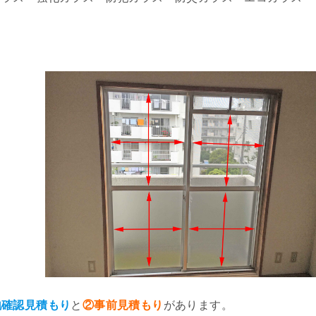
地確認見積もり
と
②事前見積もり
があります。