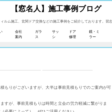
【窓名人】施工事例ブログ
フィルム施工、玄関ドア交換などの施工事例をご紹介しております。習
い
会社
ガラ
サッ
ドア
鏡・ミ
案内
ス
シ
修理
ラー
見積もりがございますが、大半は事前見積もりでのご案内が可
りますが、事前見積もりは時間と立会の労力軽減に繋がりま
す（必要によって）。ぜひご活用ください。