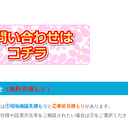
ら
せ
（無料見積もり）
法は
①現地確認見積もり
と
②事前見積もり
があります。
で仕様や設置方法等をご相談されたい場合は①をご選択くださ