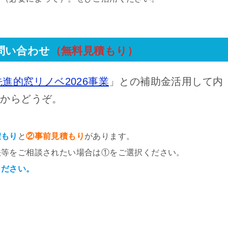
問い合わせ
（無料見積もり）
先進的窓リノベ2026事業
」との補助金活用して内
らからどうぞ。
積もり
と
②事前見積もり
があります。
法等をご相談されたい場合は①をご選択ください。
ください。
名