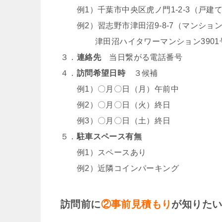
例1）千葉市中央区虎ノ門1-2-3（戸建
例2）習志野市津田沼9-8-7（マンショ
津田沼ハイタワーマンション3901
３．
連絡先
当日繋がる電話番号
４．
訪問希望日時
３候補
例1）〇月〇日（月）午前中
例2）〇月〇日（火）終日
例3）〇月〇日（土）終日
５．
駐車スペース有無
例1）スペースあり
例2）近隣コインパーキング
訪問前に
②事前見積もり
が知りた