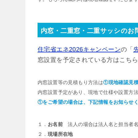
内窓・二重窓・二重サッシのお
住宅省エネ2026キャンペーン
の「
窓設置を予定されている方はこち
内窓設置等の見積もり方法は
①現地確認見
内窓設置予定があり、現地で仕様や設置方
①をご希望の場合は、下記情報をお知らせ
１．
お名前
法人の場合は法人名と担当者
２．
現場所在地