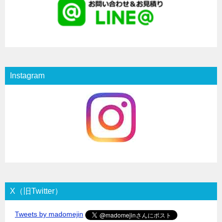
Instagram
X（旧Twitter）
Tweets by madomejin