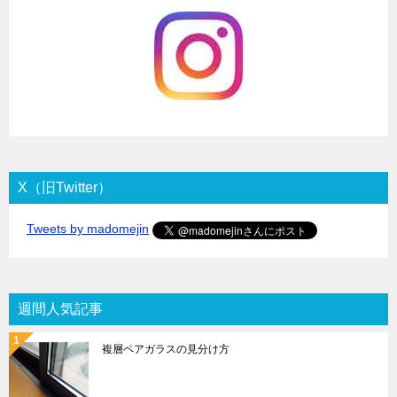
X（旧Twitter）
Tweets by madomejin
週間人気記事
複層ペアガラスの見分け方