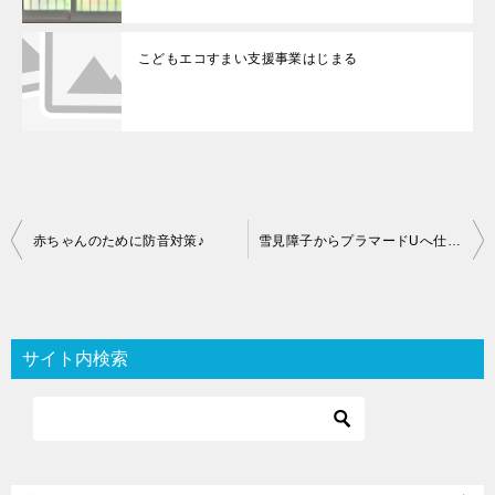
こどもエコすまい支援事業はじまる
投
赤ちゃんのために防音対策♪
雪見障子からプラマードUへ仕様変更
稿
ナ
ビ
サイト内検索
ゲ
ー
シ
ョ