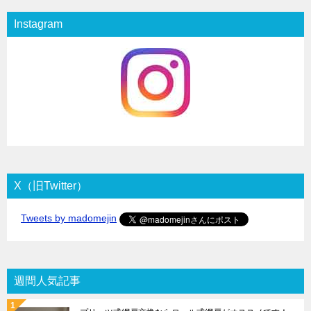
Instagram
X（旧Twitter）
Tweets by madomejin
週間人気記事