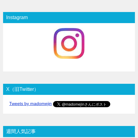
Instagram
X（旧Twitter）
Tweets by madomejin
週間人気記事