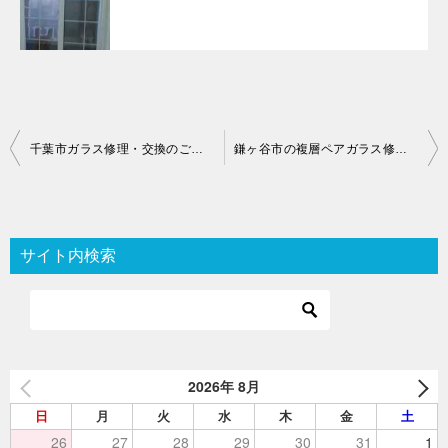
投
千葉市ガラス修理・交換のご案内
鎌ヶ谷市の複層ペアガラス修理・交換
稿
ナ
ビ
サイト内検索
ゲ
ー
シ
ョ
2026年 8月
ン
日
月
火
水
木
金
土
26
27
28
29
30
31
1