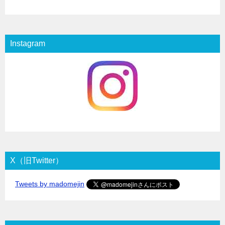
Instagram
X（旧Twitter）
Tweets by madomejin