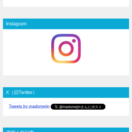
Instagram
X（旧Twitter）
Tweets by madomejin