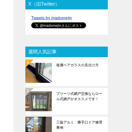
X（旧Twitter）
Tweets by madomejin
週間人気記事
複層ペアガラスの見分け方
プリーツ式網戸交換ならロー
ル式網戸がオススメです！
三協アルミ 勝手口ドア修理
事例