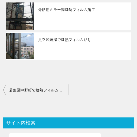
外貼用ミラー調遮熱フィルム施工
足立区綾瀬で遮熱フィルム貼り
投
若葉区中野町で遮熱フィルム貼り
稿
ナ
ビ
サイト内検索
ゲ